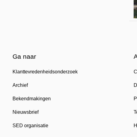
Ga naar
Klanttevredenheidsonderzoek
C
Archief
D
Bekendmakingen
P
Nieuwsbrief
T
SED organisatie
H