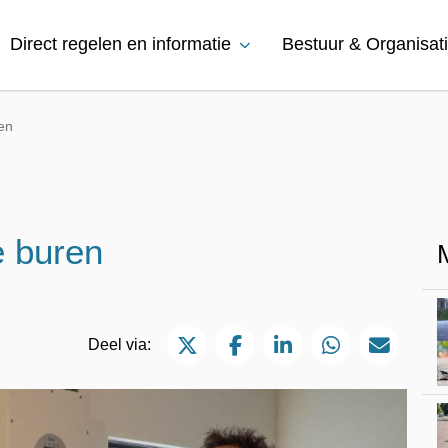
Direct regelen en informatie
Bestuur & Organisat
ren
e buren
Deel via Twitter
Deel via Facebook
Deel via LinkedIn
Deel via Wh
Deel 
Deel via: