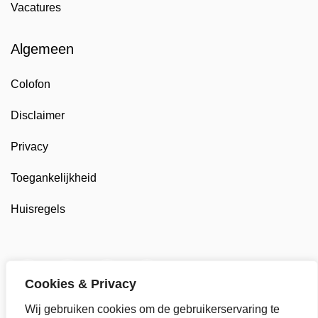
Vacatures
Algemeen
Colofon
Disclaimer
Privacy
Toegankelijkheid
Huisregels
Twitter van Gemeente Drechterland, opent in nieuw t
Facebook van Gemeente Drechterland, opent 
LinkedIn van Gemeente Drechterland,
YouTube kanaal van Gemeente
Cookies & Privacy
Wij gebruiken cookies om de gebruikerservaring te