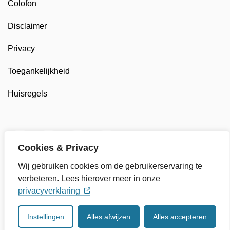
Colofon
Disclaimer
Privacy
Toegankelijkheid
Huisregels
Twitter van Gemeente Drechterland, opent in nieuw t
Facebook van Gemeente Drechterland, opent 
LinkedIn van Gemeente Drechterland,
YouTube kanaal van Gemeente
Cookies & Privacy
Wij gebruiken cookies om de gebruikerservaring te
verbeteren. Lees hierover meer in onze
privacyverklaring
Instellingen
Alles afwijzen
Alles accepteren